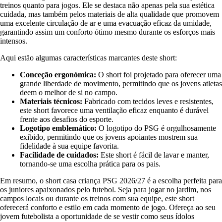
treinos quanto para jogos. Ele se destaca não apenas pela sua estética
cuidada, mas também pelos materiais de alta qualidade que promovem
uma excelente circulação de ar e uma evacuação eficaz da umidade,
garantindo assim um conforto ótimo mesmo durante os esforços mais
intensos.
Aqui estão algumas características marcantes deste short:
Conceção ergonómica:
O short foi projetado para oferecer uma
grande liberdade de movimento, permitindo que os jovens atletas
deem o melhor de si no campo.
Materiais técnicos:
Fabricado com tecidos leves e resistentes,
este short favorece uma ventilação eficaz enquanto é durável
frente aos desafios do esporte.
Logotipo emblemático:
O logotipo do PSG é orgulhosamente
exibido, permitindo que os jovens apoiantes mostrem sua
fidelidade à sua equipe favorita.
Facilidade de cuidados:
Este short é fácil de lavar e manter,
tornando-se uma escolha prática para os pais.
Em resumo, o short casa criança PSG 2026/27 é a escolha perfeita para
os juniores apaixonados pelo futebol. Seja para jogar no jardim, nos
campos locais ou durante os treinos com sua equipe, este short
oferecerá conforto e estilo em cada momento de jogo. Ofereça ao seu
jovem futebolista a oportunidade de se vestir como seus ídolos