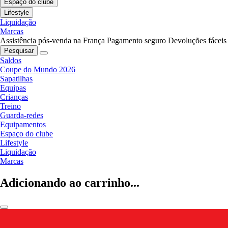
Espaço do clube
Lifestyle
Liquidação
Marcas
Assistência pós-venda na França
Pagamento seguro
Devoluções fáceis
Pesquisar
Saldos
Coupe do Mundo 2026
Sapatilhas
Equipas
Crianças
Treino
Guarda-redes
Equipamentos
Espaço do clube
Lifestyle
Liquidação
Marcas
Adicionando ao carrinho...