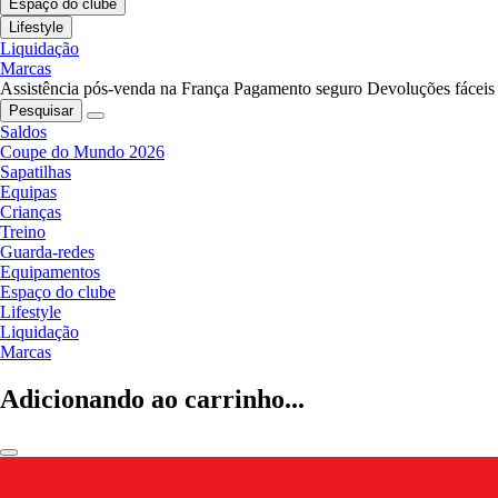
Espaço do clube
Lifestyle
Liquidação
Marcas
Assistência pós-venda na França
Pagamento seguro
Devoluções fáceis
Pesquisar
Saldos
Coupe do Mundo 2026
Sapatilhas
Equipas
Crianças
Treino
Guarda-redes
Equipamentos
Espaço do clube
Lifestyle
Liquidação
Marcas
Adicionando ao carrinho...