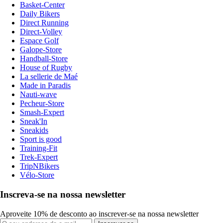
Basket-Center
Daily Bikers
Direct Running
Direct-Volley
Espace Golf
Galope-Store
Handball-Store
House of Rugby
La sellerie de Maé
Made in Paradis
Nauti-wave
Pecheur-Store
Smash-Expert
Sneak'In
Sneakids
Sport is good
Training-Fit
Trek-Expert
TripNBikers
Vélo-Store
Inscreva-se na nossa newsletter
Aproveite 10% de desconto ao inscrever-se na nossa newsletter