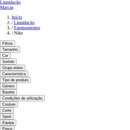
Liquidação
Marcas
Início
/
Liquidação
/
Equipamentos
/
Nike
Filtros
Tamanho
Cor
Sortido
Grupo etário
Característica
Tipo de produto
Género
Barette
Condições de utilização
Couture
Corte
Sport
Equipa
Preço