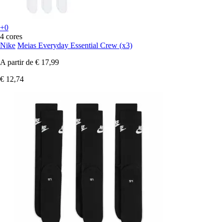
+0
4 cores
Nike
Meias Everyday Essential Crew (x3)
A partir de
€ 17,99
€ 12,74