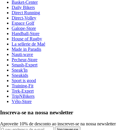
Basket-Center
Daily Bikers
Direct Running
Direct-Volley
Espace Golf
Galope-Store
Handball-Store
House of Rugby
La sellerie de Maé
Made in Paradis
Nauti-wave
Pecheur-Store
Smash-Expert
Sneak'In
Sneakids
Sport is good
Training-Fit
Trek-Expert
TripNBikers
Vélo-Store
Inscreva-se na nossa newsletter
Aproveite 10% de desconto ao inscrever-se na nossa newsletter
Inscrever-se