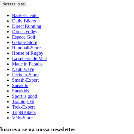
Nossas lojas
Basket-Center
Daily Bikers
Direct Running
Direct-Volley
Espace Golf
Galope-Store
Handball-Store
House of Rugby
La sellerie de Maé
Made in Paradis
Nauti-wave
Pecheur-Store
Smash-Expert
Sneak'In
Sneakids
Sport is good
Training-Fit
Trek-Expert
TripNBikers
Vélo-Store
Inscreva-se na nossa newsletter