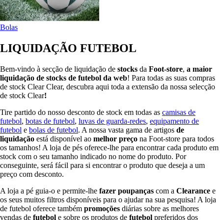
Bolas
LIQUIDAÇÃO FUTEBOL
Bem-vindo à secção de liquidação de
stocks
da
Foot-store
,
a maior
liquidação de stocks de futebol da web
! Para todas as suas compras
de stock Clear Clear, descubra aqui toda a extensão da nossa selecção
de stock Clear
!
Tire partido do nosso desconto de stock em todas as
camisas de
futebol
,
botas de futebol
,
luvas de guarda-redes
,
equipamento de
futebol
e
bolas de futebol
. A nossa vasta gama de artigos
de
liquidação
está disponível ao
melhor preço
na Foot-store para todos
os tamanhos! A loja de pés oferece-lhe para encontrar cada produto em
stock com o seu tamanho indicado no nome do produto. Por
conseguinte, será fácil para si encontrar o produto que deseja a um
preço com desconto.
A loja a pé guia-o e permite-lhe
fazer poupanças
com a
Clearance
e
os seus muitos filtros disponíveis para o ajudar na sua pesquisa! A loja
de futebol oferece também
promoções
diárias sobre as melhores
vendas de
futebol
e sobre os produtos de
futebol
preferidos dos