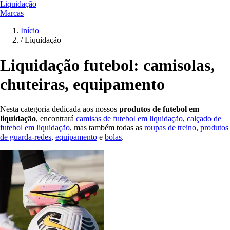
Liquidação
Marcas
Início
/
Liquidação
Liquidação futebol: camisolas,
chuteiras, equipamento
Nesta categoria dedicada aos nossos
produtos de futebol em
liquidação
, encontrará
camisas de futebol em liquidação
,
calçado de
futebol em liquidação
, mas também todas as
roupas de treino
,
produtos
de guarda-redes
,
equipamento
e
bolas
.