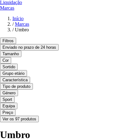
Liquidação
Marcas
Início
/
Marcas
/
Umbro
Filtros
Enviado no prazo de 24 horas
Tamanho
Cor
Sortido
Grupo etário
Característica
Tipo de produto
Género
Sport
Equipa
Preço
Ver os 97 produtos
Umbro