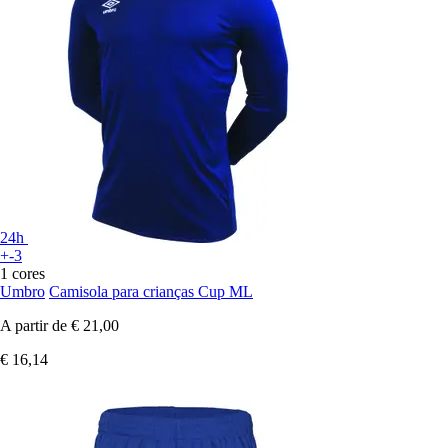
24h
+-3
1 cores
Umbro
Camisola para crianças Cup ML
A partir de
€ 21,00
€ 16,14