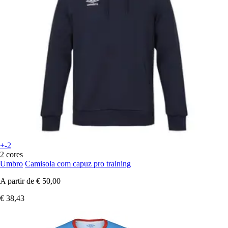
+-2
2 cores
Umbro
Camisola com capuz pro training
A partir de
€ 50,00
€ 38,43