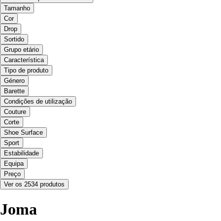
Tamanho
Cor
Drop
Sortido
Grupo etário
Característica
Tipo de produto
Género
Barette
Condições de utilização
Couture
Corte
Shoe Surface
Sport
Estabilidade
Equipa
Preço
Ver os 2534 produtos
Joma