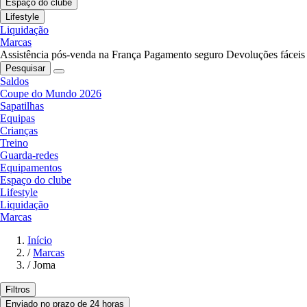
Espaço do clube
Lifestyle
Liquidação
Marcas
Assistência pós-venda na França
Pagamento seguro
Devoluções fáceis
Pesquisar
Saldos
Coupe do Mundo 2026
Sapatilhas
Equipas
Crianças
Treino
Guarda-redes
Equipamentos
Espaço do clube
Lifestyle
Liquidação
Marcas
Início
/
Marcas
/
Joma
Filtros
Enviado no prazo de 24 horas