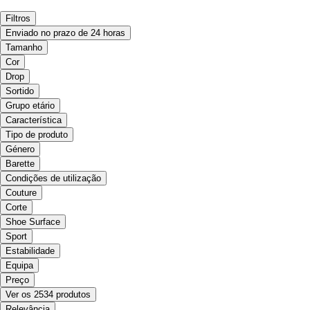
Filtros
Enviado no prazo de 24 horas
Tamanho
Cor
Drop
Sortido
Grupo etário
Característica
Tipo de produto
Género
Barette
Condições de utilização
Couture
Corte
Shoe Surface
Sport
Estabilidade
Equipa
Preço
Ver os 2534 produtos
Relevância