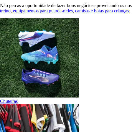
Não percas a oportunidade de fazer bons negócios aproveitando os nos
treino
,
equipamentos para guarda-redes
,
camisas e botas para crianças
.
Chuteiras