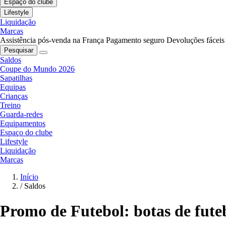
Espaço do clube
Lifestyle
Liquidação
Marcas
Assistência pós-venda na França
Pagamento seguro
Devoluções fáceis
Pesquisar
Saldos
Coupe do Mundo 2026
Sapatilhas
Equipas
Crianças
Treino
Guarda-redes
Equipamentos
Espaço do clube
Lifestyle
Liquidação
Marcas
Início
/
Saldos
Promo de Futebol: botas de futeb