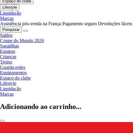
Espaço do clube
Lifestyle
Liquidação
Marcas
Assistência pós-venda na França
Pagamento seguro
Devoluções fáceis
Pesquisar
Saldos
Coupe do Mundo 2026
Sapatilhas
Equipas
Crianças
Treino
Guarda-redes
Equipamentos
Espaço do clube
Lifestyle
Liquidação
Marcas
Adicionando ao carrinho...