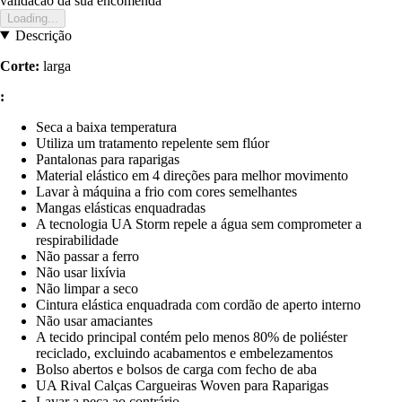
validacao da sua encomenda
Loading...
Descrição
Corte:
larga
:
Seca a baixa temperatura
Utiliza um tratamento repelente sem flúor
Pantalonas para raparigas
Material elástico em 4 direções para melhor movimento
Lavar à máquina a frio com cores semelhantes
Mangas elásticas enquadradas
A tecnologia UA Storm repele a água sem comprometer a
respirabilidade
Não passar a ferro
Não usar lixívia
Não limpar a seco
Cintura elástica enquadrada com cordão de aperto interno
Não usar amaciantes
A tecido principal contém pelo menos 80% de poliéster
reciclado, excluindo acabamentos e embelezamentos
Bolso abertos e bolsos de carga com fecho de aba
UA Rival Calças Cargueiras Woven para Raparigas
Lavar a peça ao contrário