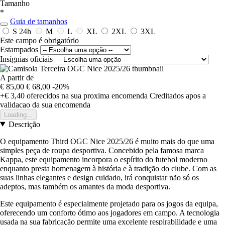
Tamanho
*
Guia de tamanhos
S
24h
M
L
XL
2XL
3XL
Este campo é obrigatório
Estampados
Insígnias oficiais
A partir de
€ 85,00
€ 68,00
-20%
+€ 3,40
oferecidos na sua proxima encomenda
Creditados apos a
validacao da sua encomenda
Loading...
Descrição
O equipamento Third OGC Nice 2025/26 é muito mais do que uma
simples peça de roupa desportiva. Concebido pela famosa marca
Kappa, este equipamento incorpora o espírito do futebol moderno
enquanto presta homenagem à história e à tradição do clube. Com as
suas linhas elegantes e design cuidado, irá conquistar não só os
adeptos, mas também os amantes da moda desportiva.
Este equipamento é especialmente projetado para os jogos da equipa,
oferecendo um conforto ótimo aos jogadores em campo. A tecnologia
usada na sua fabricação permite uma excelente respirabilidade e uma