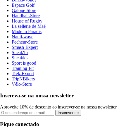
Espace Golf
Galope-Store
Handball-Store
House of Rugby
La sellerie de Maé
Made in Paradis
Nauti-wave
Pecheur-Store
Smash-Expert
Sneak'In
Sneakids
Sport is good
Training-Fit
Trek-Expert
TripNBikers
Vélo-Store
Inscreva-se na nossa newsletter
Aproveite 10% de desconto ao inscrever-se na nossa newsletter
Inscrever-se
Fique conectado