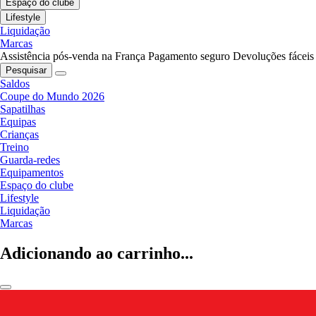
Espaço do clube
Lifestyle
Liquidação
Marcas
Assistência pós-venda na França
Pagamento seguro
Devoluções fáceis
Pesquisar
Saldos
Coupe do Mundo 2026
Sapatilhas
Equipas
Crianças
Treino
Guarda-redes
Equipamentos
Espaço do clube
Lifestyle
Liquidação
Marcas
Adicionando ao carrinho...