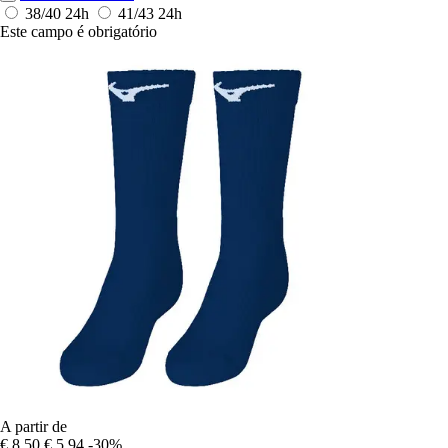
38/40
24h
41/43
24h
Este campo é obrigatório
A partir de
€ 8,50
€ 5,94
-30%