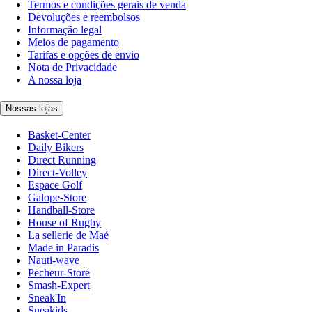
Termos e condições gerais de venda
Devoluções e reembolsos
Informação legal
Meios de pagamento
Tarifas e opções de envio
Nota de Privacidade
A nossa loja
Nossas lojas
Basket-Center
Daily Bikers
Direct Running
Direct-Volley
Espace Golf
Galope-Store
Handball-Store
House of Rugby
La sellerie de Maé
Made in Paradis
Nauti-wave
Pecheur-Store
Smash-Expert
Sneak'In
Sneakids