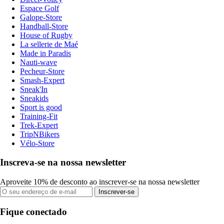
Espace Golf
Galope-Store
Handball-Store
House of Rugby
La sellerie de Maé
Made in Paradis
Nauti-wave
Pecheur-Store
Smash-Expert
Sneak'In
Sneakids
Sport is good
Training-Fit
Trek-Expert
TripNBikers
Vélo-Store
Inscreva-se na nossa newsletter
Aproveite 10% de desconto ao inscrever-se na nossa newsletter
Inscrever-se
Fique conectado