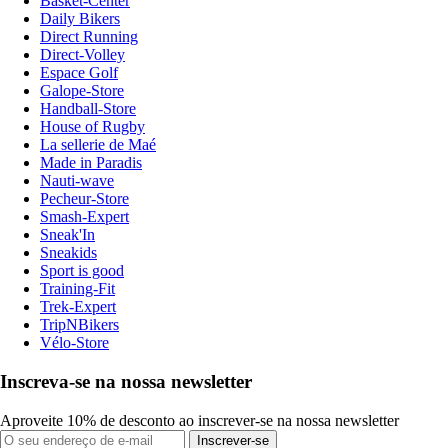
Basket-Center
Daily Bikers
Direct Running
Direct-Volley
Espace Golf
Galope-Store
Handball-Store
House of Rugby
La sellerie de Maé
Made in Paradis
Nauti-wave
Pecheur-Store
Smash-Expert
Sneak'In
Sneakids
Sport is good
Training-Fit
Trek-Expert
TripNBikers
Vélo-Store
Inscreva-se na nossa newsletter
Aproveite 10% de desconto ao inscrever-se na nossa newsletter
Inscrever-se