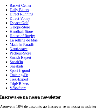
Basket-Center
Daily Bikers
Direct Running
Direct-Volley
Espace Golf
Galope-Store
Handball-Store
House of Rugby
La sellerie de Maé
Made in Paradis
Nauti-wave
Pecheur-Store
Smash-Expert
Sneak'In
Sneakids
Sport is good
Training-Fit
Trek-Expert
TripNBikers
Vélo-Store
Inscreva-se na nossa newsletter
Aproveite 10% de desconto ao inscrever-se na nossa newsletter