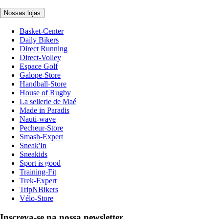
Nossas lojas
Basket-Center
Daily Bikers
Direct Running
Direct-Volley
Espace Golf
Galope-Store
Handball-Store
House of Rugby
La sellerie de Maé
Made in Paradis
Nauti-wave
Pecheur-Store
Smash-Expert
Sneak'In
Sneakids
Sport is good
Training-Fit
Trek-Expert
TripNBikers
Vélo-Store
Inscreva-se na nossa newsletter