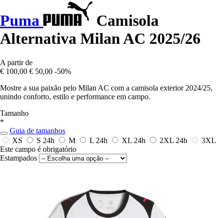
Puma
Camisola
Alternativa Milan AC 2025/26
A partir de
€ 100,00
€ 50,00
-50%
Mostre a sua paixão pelo Milan AC com a camisola exterior 2024/25,
unindo conforto, estilo e performance em campo.
Tamanho
*
Guia de tamanhos
XS
S
24h
M
L
24h
XL
24h
2XL
24h
3XL
Este campo é obrigatório
Estampados