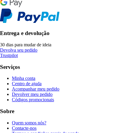
Entrega e devolução
30 dias para mudar de ideia
Devolva seu pedido
Trustpilot
Serviços
Minha conta
Centro de ajuda
Acompanhar meu pedido
Devolver meu pedido
Códigos promocionais
Sobre
Quem somos nós?
Contacte-nos