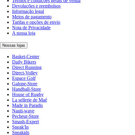
Termos e condições gerais de venda
Devoluções e reembolsos
Informação legal
Meios de pagamento
Tarifas e opções de envio
Nota de Privacidade
A nossa loja
Nossas lojas
Basket-Center
Daily Bikers
Direct Running
Direct-Volley
Espace Golf
Galope-Store
Handball-Store
House of Rugby
La sellerie de Maé
Made in Paradis
Nauti-wave
Pecheur-Store
Smash-Expert
Sneak'In
Sneakids