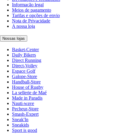
Informação legal
Meios de pagamento
Tarifas e opções de envio
Nota de Privacidade
A nossa loja
Nossas lojas
Basket-Center
Daily Bikers
Direct Running
Direct-Volley
Espace Golf
Galope-Store
Handball-Store
House of Rugby
La sellerie de Maé
Made in Paradis
Nauti-wave
Pecheur-Store
Smash-Expert
Sneak'In
Sneakids
Sport is good