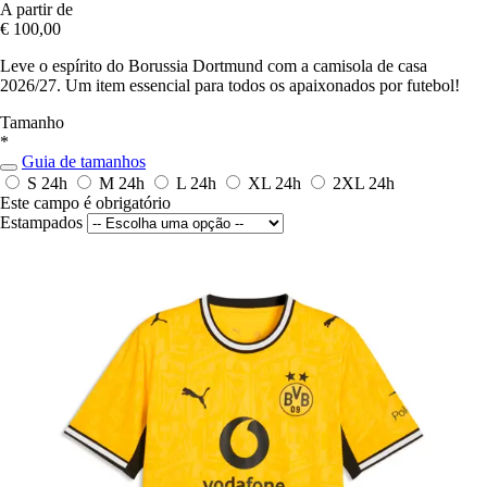
A partir de
€ 100,00
Leve o espírito do Borussia Dortmund com a camisola de casa
2026/27. Um item essencial para todos os apaixonados por futebol!
Tamanho
*
Guia de tamanhos
S
24h
M
24h
L
24h
XL
24h
2XL
24h
Este campo é obrigatório
Estampados