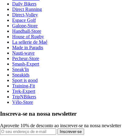
Daily Bikers
Direct Running
Direct-Volley
Espace Golf
Galope-Store
Handball-Store
House of Rugby
La sellerie de Maé
Made in Paradis
Nauti-wave
Pecheur-Store
Smash-Expert
Sneak'In
Sneakids
Sport is good
Training-Fit
Trek-Expert
TripNBikers
Vélo-Store
Inscreva-se na nossa newsletter
Aproveite 10% de desconto ao inscrever-se na nossa newsletter
Inscrever-se