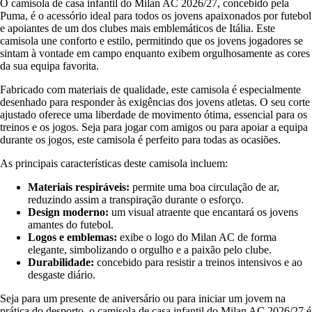
O camisola de casa infantil do Milan AC 2026/27, concebido pela
Puma, é o acessório ideal para todos os jovens apaixonados por futebol
e apoiantes de um dos clubes mais emblemáticos de Itália. Este
camisola une conforto e estilo, permitindo que os jovens jogadores se
sintam à vontade em campo enquanto exibem orgulhosamente as cores
da sua equipa favorita.
Fabricado com materiais de qualidade, este camisola é especialmente
desenhado para responder às exigências dos jovens atletas. O seu corte
ajustado oferece uma liberdade de movimento ótima, essencial para os
treinos e os jogos. Seja para jogar com amigos ou para apoiar a equipa
durante os jogos, este camisola é perfeito para todas as ocasiões.
As principais características deste camisola incluem:
Materiais respiráveis:
permite uma boa circulação de ar,
reduzindo assim a transpiração durante o esforço.
Design moderno:
um visual atraente que encantará os jovens
amantes do futebol.
Logos e emblemas:
exibe o logo do Milan AC de forma
elegante, simbolizando o orgulho e a paixão pelo clube.
Durabilidade:
concebido para resistir a treinos intensivos e ao
desgaste diário.
Seja para um presente de aniversário ou para iniciar um jovem na
prática do desporto, o camisola de casa infantil do Milan AC 2026/27 é