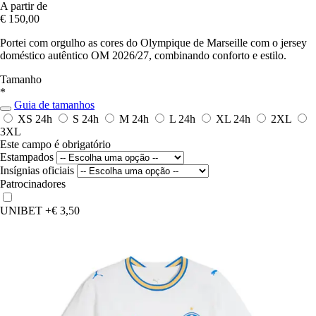
A partir de
€ 150,00
Portei com orgulho as cores do Olympique de Marseille com o jersey
doméstico autêntico OM 2026/27, combinando conforto e estilo.
Tamanho
*
Guia de tamanhos
XS
24h
S
24h
M
24h
L
24h
XL
24h
2XL
3XL
Este campo é obrigatório
Estampados
Insígnias oficiais
Patrocinadores
UNIBET
+€ 3,50