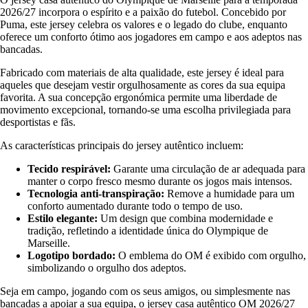
2026/27 incorpora o espírito e a paixão do futebol. Concebido por
Puma, este jersey celebra os valores e o legado do clube, enquanto
oferece um conforto ótimo aos jogadores em campo e aos adeptos nas
bancadas.
Fabricado com materiais de alta qualidade, este jersey é ideal para
aqueles que desejam vestir orgulhosamente as cores da sua equipa
favorita. A sua concepção ergonómica permite uma liberdade de
movimento excepcional, tornando-se uma escolha privilegiada para
desportistas e fãs.
As características principais do jersey autêntico incluem:
Tecido respirável:
Garante uma circulação de ar adequada para
manter o corpo fresco mesmo durante os jogos mais intensos.
Tecnologia anti-transpiração:
Remove a humidade para um
conforto aumentado durante todo o tempo de uso.
Estilo elegante:
Um design que combina modernidade e
tradição, refletindo a identidade única do Olympique de
Marseille.
Logotipo bordado:
O emblema do OM é exibido com orgulho,
simbolizando o orgulho dos adeptos.
Seja em campo, jogando com os seus amigos, ou simplesmente nas
bancadas a apoiar a sua equipa, o jersey casa autêntico OM 2026/27