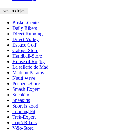
Nossas lojas
Basket-Center
Daily Bikers
Direct Running
Direct-Volley
Espace Golf
Galope-Store
Handball-Store
House of Rugby
La sellerie de Maé
Made in Paradis
Nauti-wave
Pecheur-Store
Smash-Expert
Sneak'In
Sneakids
Sport is good
Training-Fit
Trek-Expert
TripNBikers
Vélo-Store