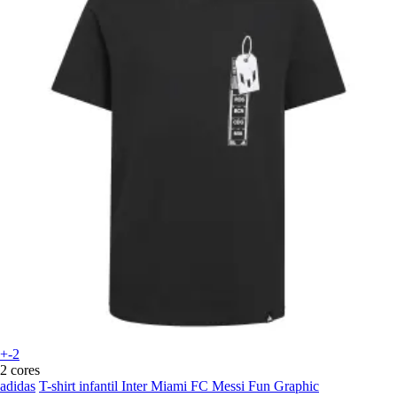
+-2
2 cores
adidas
T-shirt infantil Inter Miami FC Messi Fun Graphic