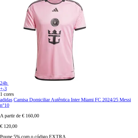
24h
+-3
1 cores
adidas
Camisa Domiciliar Autêntica Inter Miami FC 2024/25 Messi
n°10
A partir de
€ 160,00
€ 120,00
Poupe 5%
com o código
EXTRA