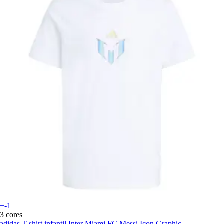
+-1
3 cores
adidas
T-shirt infantil Inter Miami FC Messi Icon Graphic