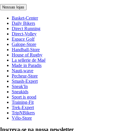
Nossas lojas
Basket-Center
Daily Bikers
Direct Running
Direct-Volley
Espace Golf
Galope-Store
Handball-Store
House of Rugby
La sellerie de Maé
Made in Paradis
Nauti-wave
Pecheur-Store
Smash-Expert
Sneak'In
Sneakids
Sport is good
Training-Fit
Trek-Expert
TripNBikers
Vélo-Store
Inscreva-se na nossa newsletter