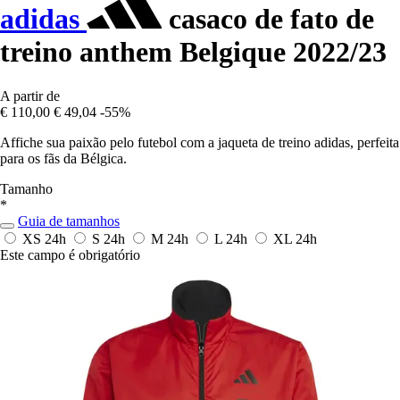
adidas
casaco de fato de
treino anthem Belgique 2022/23
A partir de
€ 110,00
€ 49,04
-55%
Affiche sua paixão pelo futebol com a jaqueta de treino adidas, perfeita
para os fãs da Bélgica.
Tamanho
*
Guia de tamanhos
XS
24h
S
24h
M
24h
L
24h
XL
24h
Este campo é obrigatório