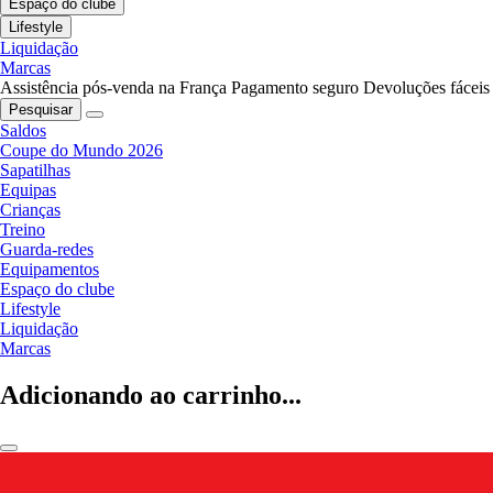
Espaço do clube
Lifestyle
Liquidação
Marcas
Assistência pós-venda na França
Pagamento seguro
Devoluções fáceis
Pesquisar
Saldos
Coupe do Mundo 2026
Sapatilhas
Equipas
Crianças
Treino
Guarda-redes
Equipamentos
Espaço do clube
Lifestyle
Liquidação
Marcas
Adicionando ao carrinho...