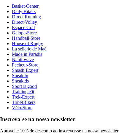
Basket-Center
Daily Bikers
Direct Running
Direct-Volley
Espace Golf
Galope-Store
Handball-Store
House of Rugby
La sellerie de Maé
Made in Paradis
Nauti-wave
Pecheur-Store
Smash-Expert
Sneak'In
Sneakids
Sport is good
Training-Fit
Trek-Expert
TripNBikers
Vélo-Store
Inscreva-se na nossa newsletter
Aproveite 10% de desconto ao inscrever-se na nossa newsletter