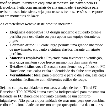
você se mova livremente enquanto demonstra sua paixão pelo FC
Barcelone. Feita com materiais de alta qualidade, é projetada para
resistir a usos intensivos, seja para os seus treinos, sessões de esporte
ou em momentos de lazer.
As características-chave deste produto incluem :
Elegância desportiva :
O design moderno e cuidado torna-a
perfeita para uso diário ou para apoiar sua equipe durante os
jogos.
Conforto ótimo :
O corte largo permite uma grande liberdade
de movimento, enquanto a cintura elástica garante um ajuste
perfeito.
Materiais respiráveis :
Projetada para favorecer a ventilação,
esta calça mantém você fresco mesmo nos dias mais ativos.
Detalhes distintivos :
Decorada com elementos gráficos do FC
Barcelone, esta calça exalta a identidade do clube com orgulho.
Versatilidade :
Ideal para o esporte e para o dia a dia, esta calça
combina facilmente com diferentes estilos de roupa.
Seja no campo, na cidade ou em casa, a calça de treino Third FC
Barcelone T90 2025/26 é uma escolha indispensável para mostrar sua
lealdade ao FC Barcelone enquanto desfruta de um conforto
inigualável. Não perca a oportunidade de usar uma peça que combina
estilo e funcionalidade, ao mesmo tempo que apoia uma das maiores