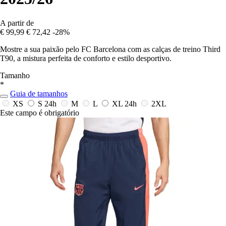
A partir de
€ 99,99
€ 72,42
-28%
Mostre a sua paixão pelo FC Barcelona com as calças de treino Third
T90, a mistura perfeita de conforto e estilo desportivo.
Tamanho
*
Guia de tamanhos
XS
S
24h
M
L
XL
24h
2XL
Este campo é obrigatório