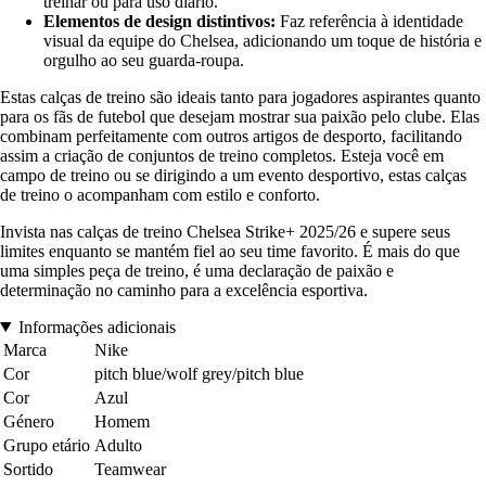
treinar ou para uso diário.
Elementos de design distintivos:
Faz referência à identidade
visual da equipe do Chelsea, adicionando um toque de história e
orgulho ao seu guarda-roupa.
Estas calças de treino são ideais tanto para jogadores aspirantes quanto
para os fãs de futebol que desejam mostrar sua paixão pelo clube. Elas
combinam perfeitamente com outros artigos de desporto, facilitando
assim a criação de conjuntos de treino completos. Esteja você em
campo de treino ou se dirigindo a um evento desportivo, estas calças
de treino o acompanham com estilo e conforto.
Invista nas calças de treino Chelsea Strike+ 2025/26 e supere seus
limites enquanto se mantém fiel ao seu time favorito. É mais do que
uma simples peça de treino, é uma declaração de paixão e
determinação no caminho para a excelência esportiva.
Informações adicionais
Marca
Nike
Cor
pitch blue/wolf grey/pitch blue
Cor
Azul
Género
Homem
Grupo etário
Adulto
Sortido
Teamwear