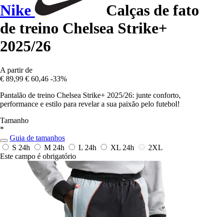
Nike
Calças de fato
de treino Chelsea Strike+
2025/26
A partir de
€ 89,99
€ 60,46
-33%
Pantalão de treino Chelsea Strike+ 2025/26: junte conforto,
performance e estilo para revelar a sua paixão pelo futebol!
Tamanho
*
Guia de tamanhos
S
24h
M
24h
L
24h
XL
24h
2XL
Este campo é obrigatório