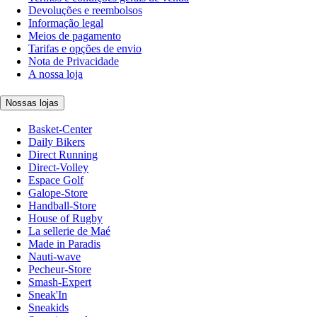
Devoluções e reembolsos
Informação legal
Meios de pagamento
Tarifas e opções de envio
Nota de Privacidade
A nossa loja
Nossas lojas
Basket-Center
Daily Bikers
Direct Running
Direct-Volley
Espace Golf
Galope-Store
Handball-Store
House of Rugby
La sellerie de Maé
Made in Paradis
Nauti-wave
Pecheur-Store
Smash-Expert
Sneak'In
Sneakids