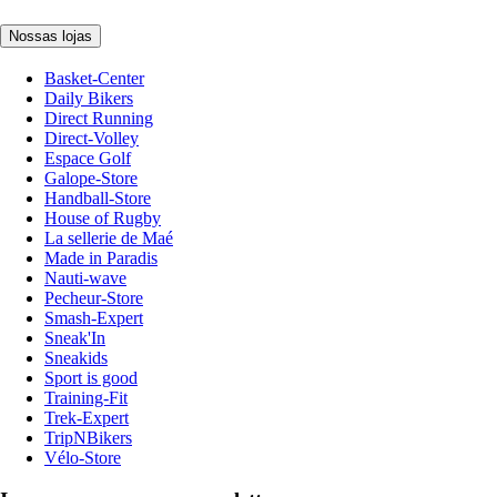
Nossas lojas
Basket-Center
Daily Bikers
Direct Running
Direct-Volley
Espace Golf
Galope-Store
Handball-Store
House of Rugby
La sellerie de Maé
Made in Paradis
Nauti-wave
Pecheur-Store
Smash-Expert
Sneak'In
Sneakids
Sport is good
Training-Fit
Trek-Expert
TripNBikers
Vélo-Store