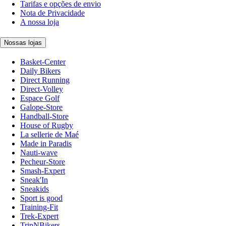
Tarifas e opções de envio
Nota de Privacidade
A nossa loja
Nossas lojas
Basket-Center
Daily Bikers
Direct Running
Direct-Volley
Espace Golf
Galope-Store
Handball-Store
House of Rugby
La sellerie de Maé
Made in Paradis
Nauti-wave
Pecheur-Store
Smash-Expert
Sneak'In
Sneakids
Sport is good
Training-Fit
Trek-Expert
TripNBikers