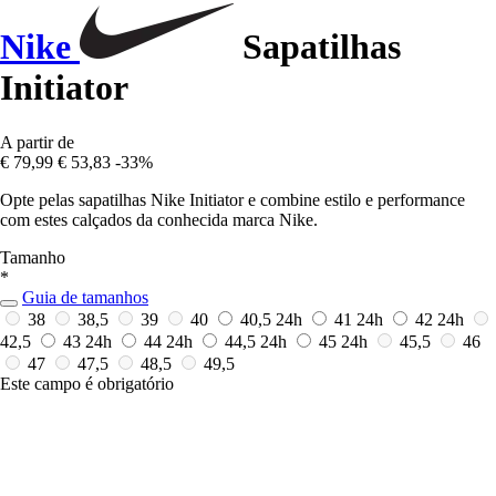
Nike
Sapatilhas
Initiator
A partir de
€ 79,99
€ 53,83
-33%
Opte pelas sapatilhas Nike Initiator e combine estilo e performance
com estes calçados da conhecida marca Nike.
Tamanho
*
Guia de tamanhos
38
38,5
39
40
40,5
24h
41
24h
42
24h
42,5
43
24h
44
24h
44,5
24h
45
24h
45,5
46
47
47,5
48,5
49,5
Este campo é obrigatório