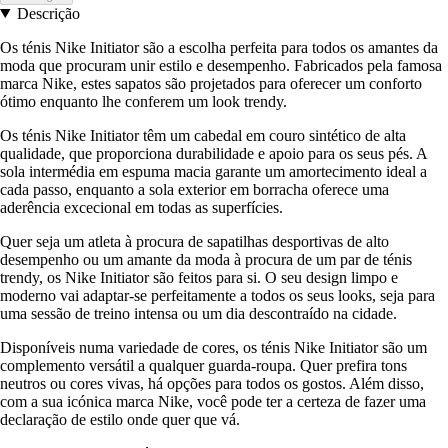
Descrição
Os ténis Nike Initiator são a escolha perfeita para todos os amantes da
moda que procuram unir estilo e desempenho. Fabricados pela famosa
marca Nike, estes sapatos são projetados para oferecer um conforto
ótimo enquanto lhe conferem um look trendy.
Os ténis Nike Initiator têm um cabedal em couro sintético de alta
qualidade, que proporciona durabilidade e apoio para os seus pés. A
sola intermédia em espuma macia garante um amortecimento ideal a
cada passo, enquanto a sola exterior em borracha oferece uma
aderência excecional em todas as superfícies.
Quer seja um atleta à procura de sapatilhas desportivas de alto
desempenho ou um amante da moda à procura de um par de ténis
trendy, os Nike Initiator são feitos para si. O seu design limpo e
moderno vai adaptar-se perfeitamente a todos os seus looks, seja para
uma sessão de treino intensa ou um dia descontraído na cidade.
Disponíveis numa variedade de cores, os ténis Nike Initiator são um
complemento versátil a qualquer guarda-roupa. Quer prefira tons
neutros ou cores vivas, há opções para todos os gostos. Além disso,
com a sua icónica marca Nike, você pode ter a certeza de fazer uma
declaração de estilo onde quer que vá.