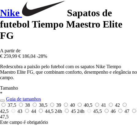
Nike
Sapatos de
futebol Tiempo Maestro Elite
FG
A partir de
€ 259,99
€ 186,04
-28%
Redescubra a paixão pelo futebol com os sapatos Nike Tiempo
Maestro Elite FG, que combinam conforto, desempenho e elegância no
campo.
Tamanho
*
Guia de tamanhos
37,5
38
38,5
39
40
40,5
41
42
42,5
43
44
44,5
24h
45
24h
45,5
46
47
47,5
Este campo é obrigatório