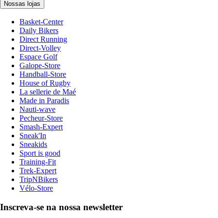
Nossas lojas
Basket-Center
Daily Bikers
Direct Running
Direct-Volley
Espace Golf
Galope-Store
Handball-Store
House of Rugby
La sellerie de Maé
Made in Paradis
Nauti-wave
Pecheur-Store
Smash-Expert
Sneak'In
Sneakids
Sport is good
Training-Fit
Trek-Expert
TripNBikers
Vélo-Store
Inscreva-se na nossa newsletter