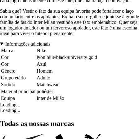
cada jogo intensamente com este fato, que alia tradição e inovação.
Sabia que? Vestir o fato da sua equipa favorita pode fortalecer o laço
comunitário entre os apoiantes. Exiba o seu orgulho e junte-se à grande
família de fãs do Inter Milan vestindo este fato emblemático. Quer seja
um jogador amador ou um fervoroso apoiador, este fato é uma escolha
ideal para viver o futebol plenamente.
Informações adicionais
Marca
Nike
Cor
lyon blue/black/university gold
Cor
Azul
Género
Homem
Grupo etário
Adulto
Sortido
Matchwear
Material principal
poliéster
Equipa
Inter de Milão
Loading...
Loading...
Todas as nossas marcas