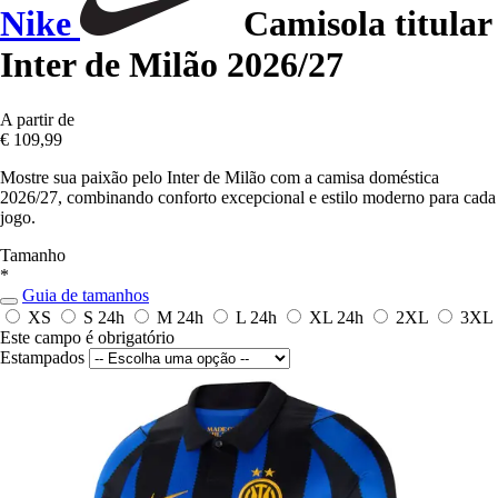
Nike
Camisola titular
Inter de Milão 2026/27
A partir de
€ 109,99
Mostre sua paixão pelo Inter de Milão com a camisa doméstica
2026/27, combinando conforto excepcional e estilo moderno para cada
jogo.
Tamanho
*
Guia de tamanhos
XS
S
24h
M
24h
L
24h
XL
24h
2XL
3XL
Este campo é obrigatório
Estampados