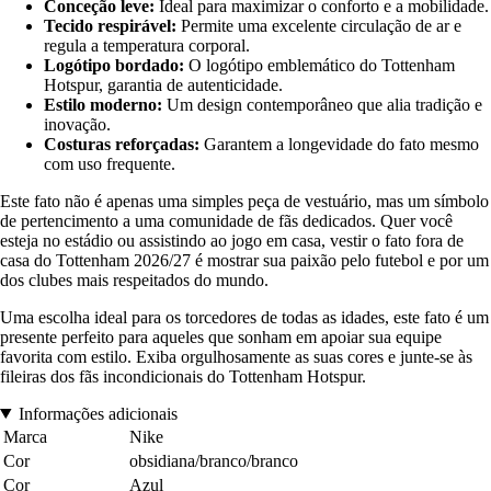
Conceção leve:
Ideal para maximizar o conforto e a mobilidade.
Tecido respirável:
Permite uma excelente circulação de ar e
regula a temperatura corporal.
Logótipo bordado:
O logótipo emblemático do Tottenham
Hotspur, garantia de autenticidade.
Estilo moderno:
Um design contemporâneo que alia tradição e
inovação.
Costuras reforçadas:
Garantem a longevidade do fato mesmo
com uso frequente.
Este fato não é apenas uma simples peça de vestuário, mas um símbolo
de pertencimento a uma comunidade de fãs dedicados. Quer você
esteja no estádio ou assistindo ao jogo em casa, vestir o fato fora de
casa do Tottenham 2026/27 é mostrar sua paixão pelo futebol e por um
dos clubes mais respeitados do mundo.
Uma escolha ideal para os torcedores de todas as idades, este fato é um
presente perfeito para aqueles que sonham em apoiar sua equipe
favorita com estilo. Exiba orgulhosamente as suas cores e junte-se às
fileiras dos fãs incondicionais do Tottenham Hotspur.
Informações adicionais
Marca
Nike
Cor
obsidiana/branco/branco
Cor
Azul