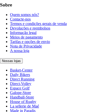
Sobre
Quem somos nós?
Contacte-nos
Termos e condições gerais de venda
Devoluções e reembolsos
Informação legal
Meios de pagamento
Tarifas e opções de envio
Nota de Privacidade
A nossa loja
Nossas lojas
Basket-Center
Daily Bikers
Direct Running
Direct-Volley
Espace Golf
Galope-Store
Handball-Store
House of Rugby
La sellerie de Maé
Made in Paradis