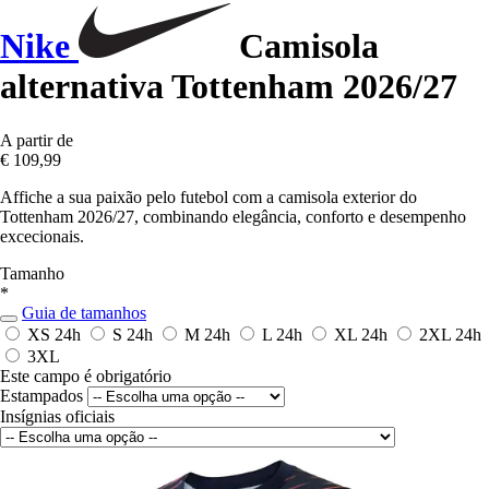
Nike
Camisola
alternativa Tottenham 2026/27
A partir de
€ 109,99
Affiche a sua paixão pelo futebol com a camisola exterior do
Tottenham 2026/27, combinando elegância, conforto e desempenho
excecionais.
Tamanho
*
Guia de tamanhos
XS
24h
S
24h
M
24h
L
24h
XL
24h
2XL
24h
3XL
Este campo é obrigatório
Estampados
Insígnias oficiais