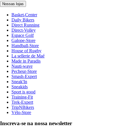
Nossas lojas
Basket-Center
Daily Bikers
Direct Running
Direct-Volley
Espace Golf
Galope-Store
Handball-Store
House of Rugby
La sellerie de Maé
Made in Paradis
Nauti-wave
Pecheur-Store
Smash-Expert
Sneak'In
Sneakids
Sport is good
Training-Fit
Trek-Expert
TripNBikers
Vélo-Store
Inscreva-se na nossa newsletter