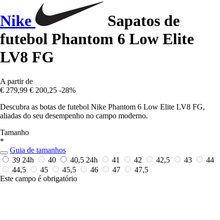
Nike
Sapatos de
futebol Phantom 6 Low Elite
LV8 FG
A partir de
€ 279,99
€ 200,25
-28%
Descubra as botas de futebol Nike Phantom 6 Low Elite LV8 FG,
aliadas do seu desempenho no campo moderno.
Tamanho
*
Guia de tamanhos
39
24h
40
40,5
24h
41
42
42,5
43
44
44,5
45
45,5
46
47
47,5
Este campo é obrigatório