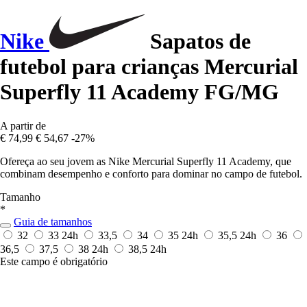
Nike
Sapatos de
futebol para crianças Mercurial
Superfly 11 Academy FG/MG
A partir de
€ 74,99
€ 54,67
-27%
Ofereça ao seu jovem as Nike Mercurial Superfly 11 Academy, que
combinam desempenho e conforto para dominar no campo de futebol.
Tamanho
*
Guia de tamanhos
32
33
24h
33,5
34
35
24h
35,5
24h
36
36,5
37,5
38
24h
38,5
24h
Este campo é obrigatório