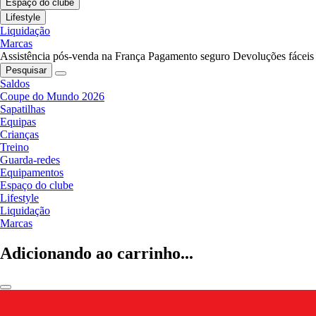
Espaço do clube
Lifestyle
Liquidação
Marcas
Assistência pós-venda na França
Pagamento seguro
Devoluções fáceis
Pesquisar
Saldos
Coupe do Mundo 2026
Sapatilhas
Equipas
Crianças
Treino
Guarda-redes
Equipamentos
Espaço do clube
Lifestyle
Liquidação
Marcas
Adicionando ao carrinho...