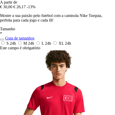
A partir de
€ 30,00
€ 26,17
-13%
Mostre a sua paixão pelo futebol com a camisola Nike Turquia,
perfeita para cada jogo e cada fã!
Tamanho
*
Guia de tamanhos
S
24h
M
24h
L
24h
XL
24h
Este campo é obrigatório