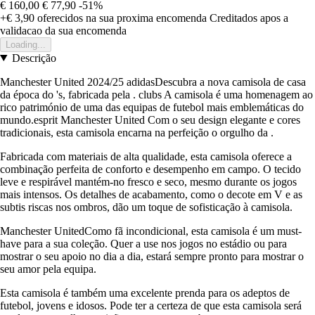
€ 160,00
€ 77,90
-51%
+€ 3,90
oferecidos na sua proxima encomenda
Creditados apos a
validacao da sua encomenda
Loading...
Descrição
Manchester United 2024/25 adidasDescubra a nova camisola de casa
da época do 's, fabricada pela . clubs A camisola é uma homenagem ao
rico património de uma das equipas de futebol mais emblemáticas do
mundo.esprit Manchester United Com o seu design elegante e cores
tradicionais, esta camisola encarna na perfeição o orgulho da .
Fabricada com materiais de alta qualidade, esta camisola oferece a
combinação perfeita de conforto e desempenho em campo. O tecido
leve e respirável mantém-no fresco e seco, mesmo durante os jogos
mais intensos. Os detalhes de acabamento, como o decote em V e as
subtis riscas nos ombros, dão um toque de sofisticação à camisola.
Manchester UnitedComo fã incondicional, esta camisola é um must-
have para a sua coleção. Quer a use nos jogos no estádio ou para
mostrar o seu apoio no dia a dia, estará sempre pronto para mostrar o
seu amor pela equipa.
Esta camisola é também uma excelente prenda para os adeptos de
futebol, jovens e idosos. Pode ter a certeza de que esta camisola será