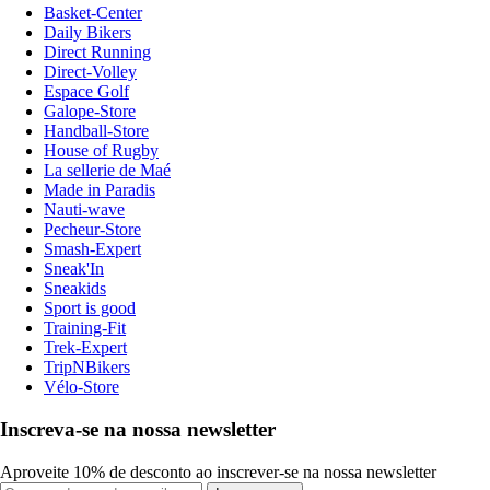
Basket-Center
Daily Bikers
Direct Running
Direct-Volley
Espace Golf
Galope-Store
Handball-Store
House of Rugby
La sellerie de Maé
Made in Paradis
Nauti-wave
Pecheur-Store
Smash-Expert
Sneak'In
Sneakids
Sport is good
Training-Fit
Trek-Expert
TripNBikers
Vélo-Store
Inscreva-se na nossa newsletter
Aproveite 10% de desconto ao inscrever-se na nossa newsletter