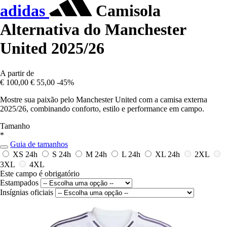
adidas
Camisola
Alternativa do Manchester
United 2025/26
A partir de
€ 100,00
€ 55,00
-45%
Mostre sua paixão pelo Manchester United com a camisa externa
2025/26, combinando conforto, estilo e performance em campo.
Tamanho
*
Guia de tamanhos
XS
24h
S
24h
M
24h
L
24h
XL
24h
2XL
3XL
4XL
Este campo é obrigatório
Estampados
Insígnias oficiais