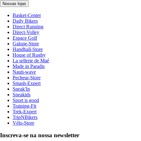
Nossas lojas
Basket-Center
Daily Bikers
Direct Running
Direct-Volley
Espace Golf
Galope-Store
Handball-Store
House of Rugby
La sellerie de Maé
Made in Paradis
Nauti-wave
Pecheur-Store
Smash-Expert
Sneak'In
Sneakids
Sport is good
Training-Fit
Trek-Expert
TripNBikers
Vélo-Store
Inscreva-se na nossa newsletter