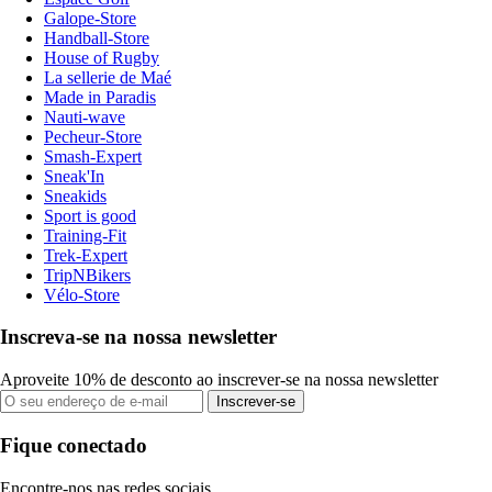
Galope-Store
Handball-Store
House of Rugby
La sellerie de Maé
Made in Paradis
Nauti-wave
Pecheur-Store
Smash-Expert
Sneak'In
Sneakids
Sport is good
Training-Fit
Trek-Expert
TripNBikers
Vélo-Store
Inscreva-se na nossa newsletter
Aproveite 10% de desconto ao inscrever-se na nossa newsletter
Inscrever-se
Fique conectado
Encontre-nos nas redes sociais