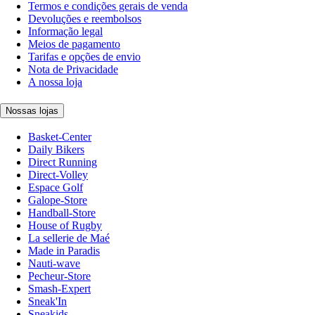
Termos e condições gerais de venda
Devoluções e reembolsos
Informação legal
Meios de pagamento
Tarifas e opções de envio
Nota de Privacidade
A nossa loja
Nossas lojas
Basket-Center
Daily Bikers
Direct Running
Direct-Volley
Espace Golf
Galope-Store
Handball-Store
House of Rugby
La sellerie de Maé
Made in Paradis
Nauti-wave
Pecheur-Store
Smash-Expert
Sneak'In
Sneakids