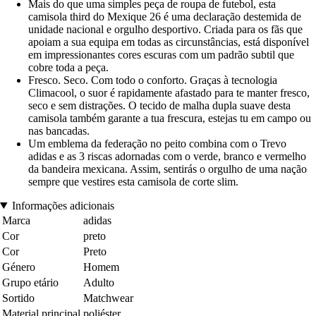
Mais do que uma simples peça de roupa de futebol, esta
camisola third do Mexique 26 é uma declaração destemida de
unidade nacional e orgulho desportivo. Criada para os fãs que
apoiam a sua equipa em todas as circunstâncias, está disponível
em impressionantes cores escuras com um padrão subtil que
cobre toda a peça.
Fresco. Seco. Com todo o conforto. Graças à tecnologia
Climacool, o suor é rapidamente afastado para te manter fresco,
seco e sem distrações. O tecido de malha dupla suave desta
camisola também garante a tua frescura, estejas tu em campo ou
nas bancadas.
Um emblema da federação no peito combina com o Trevo
adidas e as 3 riscas adornadas com o verde, branco e vermelho
da bandeira mexicana. Assim, sentirás o orgulho de uma nação
sempre que vestires esta camisola de corte slim.
Informações adicionais
Marca
adidas
Cor
preto
Cor
Preto
Género
Homem
Grupo etário
Adulto
Sortido
Matchwear
Material principal
poliéster