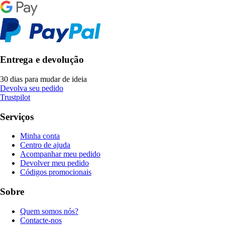
Entrega e devolução
30 dias para mudar de ideia
Devolva seu pedido
Trustpilot
Serviços
Minha conta
Centro de ajuda
Acompanhar meu pedido
Devolver meu pedido
Códigos promocionais
Sobre
Quem somos nós?
Contacte-nos