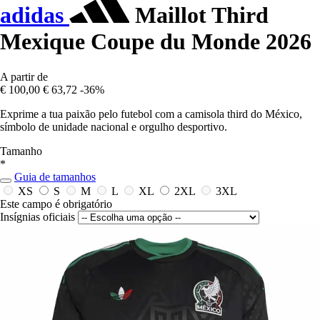
adidas
Maillot Third
Mexique Coupe du Monde 2026
A partir de
€ 100,00
€ 63,72
-36%
Exprime a tua paixão pelo futebol com a camisola third do México,
símbolo de unidade nacional e orgulho desportivo.
Tamanho
*
Guia de tamanhos
XS
S
M
L
XL
2XL
3XL
Este campo é obrigatório
Insígnias oficiais