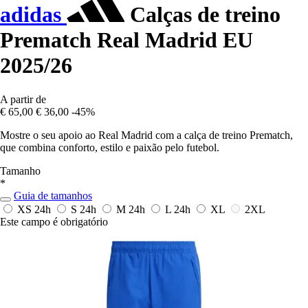
adidas
Calças de treino
Prematch Real Madrid EU
2025/26
A partir de
€ 65,00
€ 36,00
-45%
Mostre o seu apoio ao Real Madrid com a calça de treino Prematch,
que combina conforto, estilo e paixão pelo futebol.
Tamanho
*
Guia de tamanhos
XS
24h
S
24h
M
24h
L
24h
XL
2XL
Este campo é obrigatório