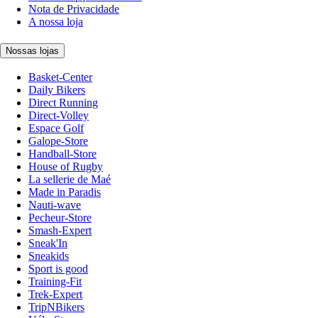
Nota de Privacidade
A nossa loja
Nossas lojas
Basket-Center
Daily Bikers
Direct Running
Direct-Volley
Espace Golf
Galope-Store
Handball-Store
House of Rugby
La sellerie de Maé
Made in Paradis
Nauti-wave
Pecheur-Store
Smash-Expert
Sneak'In
Sneakids
Sport is good
Training-Fit
Trek-Expert
TripNBikers