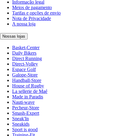
Informação legal
Meios de pagamento
Tarifas e opções de envio
Nota de Privacidade
A nossa loja
Nossas lojas
Basket-Center
Daily Bikers
Direct Running
Direct-Volley
Espace Golf
Galope-Store
Handball-Store
House of Rugby
La sellerie de Maé
Made in Paradis
Nauti-wave
Pecheur-Store
Smash-Expert
Sneak'In
Sneakids
Sport is good
Training-Fit