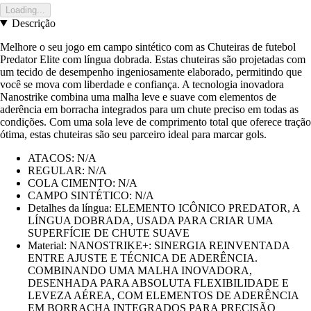
Loading...
Descrição
Melhore o seu jogo em campo sintético com as Chuteiras de futebol
Predator Elite com língua dobrada. Estas chuteiras são projetadas com
um tecido de desempenho ingeniosamente elaborado, permitindo que
você se mova com liberdade e confiança. A tecnologia inovadora
Nanostrike combina uma malha leve e suave com elementos de
aderência em borracha integrados para um chute preciso em todas as
condições. Com uma sola leve de comprimento total que oferece tração
ótima, estas chuteiras são seu parceiro ideal para marcar gols.
ATACOS: N/A
REGULAR: N/A
COLA CIMENTO: N/A
CAMPO SINTÉTICO: N/A
Detalhes da língua: ELEMENTO ICÔNICO PREDATOR, A
LÍNGUA DOBRADA, USADA PARA CRIAR UMA
SUPERFÍCIE DE CHUTE SUAVE
Material: NANOSTRIKE+: SINERGIA REINVENTADA
ENTRE AJUSTE E TÉCNICA DE ADERÊNCIA.
COMBINANDO UMA MALHA INOVADORA,
DESENHADA PARA ABSOLUTA FLEXIBILIDADE E
LEVEZA AÉREA, COM ELEMENTOS DE ADERÊNCIA
EM BORRACHA INTEGRADOS PARA PRECISÃO