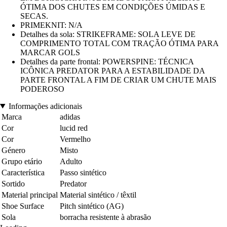
ÓTIMA DOS CHUTES EM CONDIÇÕES ÚMIDAS E
SECAS.
PRIMEKNIT: N/A
Detalhes da sola: STRIKEFRAME: SOLA LEVE DE
COMPRIMENTO TOTAL COM TRAÇÃO ÓTIMA PARA
MARCAR GOLS
Detalhes da parte frontal: POWERSPINE: TÉCNICA
ICÔNICA PREDATOR PARA A ESTABILIDADE DA
PARTE FRONTAL A FIM DE CRIAR UM CHUTE MAIS
PODEROSO
Informações adicionais
Marca
adidas
Cor
lucid red
Cor
Vermelho
Género
Misto
Grupo etário
Adulto
Característica
Passo sintético
Sortido
Predator
Material principal
Material sintético / têxtil
Shoe Surface
Pitch sintético (AG)
Sola
borracha resistente à abrasão