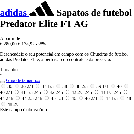
adidas
Sapatos de futebol
Predator Elite FT AG
A partir de
€ 280,00
€ 174,92
-38%
Desencadeie o seu potencial em campo com os Chuteiras de futebol
adidas Predator Elite, a perfeição do controle e da precisão.
Tamanho
*
Guia de tamanhos
36
36 2/3
37 1/3
38
38 2/3
39 1/3
40
40 2/3
41 1/3
24h
42
24h
42 2/3
24h
43 1/3
24h
44
24h
44 2/3
24h
45 1/3
46
46 2/3
47 1/3
48
48 2/3
Este campo é obrigatório