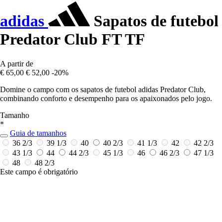
adidas
Sapatos de futebol
Predator Club FT TF
A partir de
€ 65,00
€ 52,00
-20%
Domine o campo com os sapatos de futebol adidas Predator Club,
combinando conforto e desempenho para os apaixonados pelo jogo.
Tamanho
*
Guia de tamanhos
36 2/3
39 1/3
40
40 2/3
41 1/3
42
42 2/3
43 1/3
44
44 2/3
45 1/3
46
46 2/3
47 1/3
48
48 2/3
Este campo é obrigatório